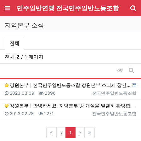
메뉴
민주일반연맹 전국민주일반노동조합
기
지역본부 소식
지역본부 소식 분류 목록
전체
전체
2
/ 1 페이지
조회순 
게시
강원본부
전국민주일반노동조합 강원본부 소식지 창간준비 5호
등록일
조회
등록자
2023.03.09
2396
전국민주일반노동조합
강원본부
안녕하세요. 지역본부 방 개설을 열렬히 환영합니다.
등록일
조회
등록자
2023.02.28
2271
전국민주일반노동조합
(current)
1