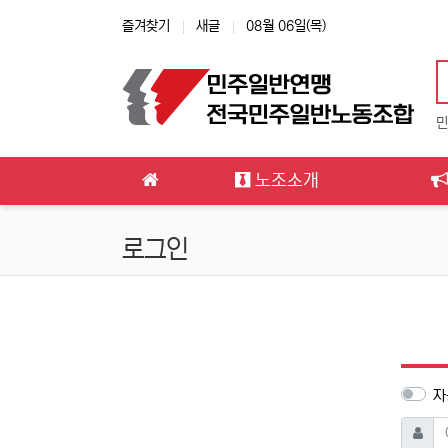
상단 네비
즐겨찾기
새글
08월 06일(목)
민
메인 메뉴
노조소개
로그인
자
아이디