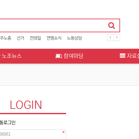
주노총
선거
전태일
연맹소식
노동상담
노조뉴스
참여마당
자료
LOGIN
동로그인
필수