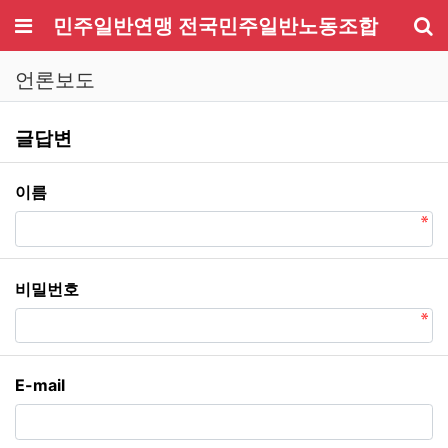
메뉴
민주일반연맹 전국민주일반노동조합
기
언론보도
언론보도 글답변
글답변
필수
이름
필수
비밀번호
E-mail