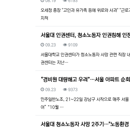
등록일
조회
08.19
6193
오세정 총장 "고인과 유가족 등에 위로와 사과" "근
지적
서울대 인권센터, 청소노동자 인권침해 인정
등록일
조회
09.23
9109
서울대학교 인권센터가 청소노동자 사망 관련 직장 내 
권센터는 지난…
“경비원 대량해고 우려”…서울 아파트 순회
등록일
조회
09.23
9373
민주일반노조, 21~22일 강남구 시작으로 매주 서
어” “10월 …
서울대 청소노동자 사망 2주기…"노동환경 