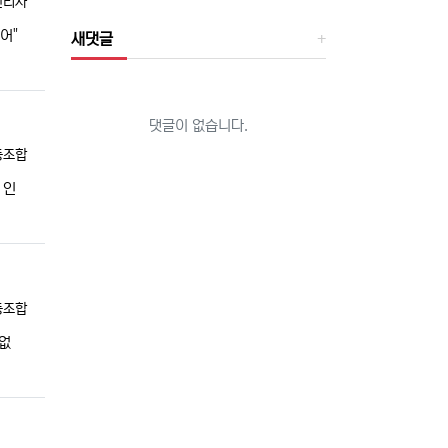
자
관리자
어"
새댓글
댓글이 없습니다.
동조합
 인
동조합
없