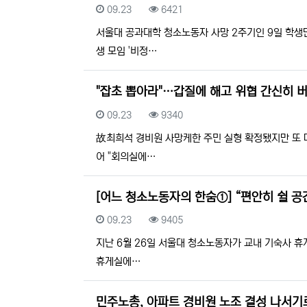
등록일
조회
09.23
6421
서울대 공과대학 청소노동자 사망 2주기인 9일 학생
생 모임 '비정…
"잡초 뽑아라"…갑질에 해고 위협 간신히 
등록일
조회
09.23
9340
故최희석 경비원 사망케한 주민 실형 확정됐지만 또 다
어 "회의실에…
[어느 청소노동자의 한숨①] “편안히 쉴 
등록일
조회
09.23
9405
지난 6월 26일 서울대 청소노동자가 교내 기숙사 휴
휴게실에…
민주노총, 아파트 경비원 노조 결성 나서기