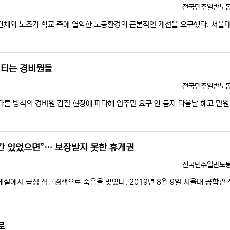
등록자
전국민주일반노
단체와 노조가 학교 측에 열악한 노동환경의 근본적인 개선을 요구했다. 서울대
버티는 경비원들
등록자
전국민주일반노
른 방식의 경비원 갑질 현장에 파다해 입주민 요구 안 듣자 다음날 해고 민원
공간 있었으면”… 보장받지 못한 휴게권
등록자
전국민주일반노
게실에서 급성 심근경색으로 죽음을 맞았다. 2019년 8월 9일 서울대 공학관 
로