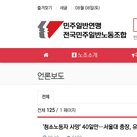
상단 네비
즐겨찾기
새글
08월 08일(토)
민
메인 메뉴
노조소개
언론보도
언론보도 분류 목록
전체
전체
125
/ 1 페이지
'청소노동자 사망' 40일만…서울대 총장, 