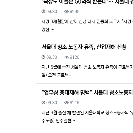
"곽상도 아들은 50억씩 받는데"… 서울대 
등록일
조회
09.30
9295
사망 3개월만에 산재 신청 나서 권동희 노무사 "사망 
망한 …
서울대 청소 노동자 유족, 산업재해 신청
등록일
조회
09.30
9120
지난 6월에 숨진 서울대 청소 노동자 유족이 근로복
일) 오전 근로복…
“업무상 중대재해 명백” 서울대 청소노동자
등록일
조회
09.30
9219
지난 6월 숨진 채 발견된 서울대학교 청소노동자의 
주노총) 민주일반…