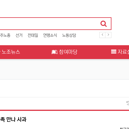
주노총
선거
전태일
연맹소식
노동상담
노조뉴스
참여마당
자료
유족 만나 사과