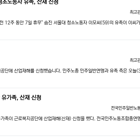
청소노동자 유족, 산재 신청
등록
최고
전 12주 동안 7일 휴무" 숨진 서울대 청소노동자 이모씨(59)의 유족이 이씨가
등록
최고
지공단에 산업재해를 신청했습니다. 민주노총 민주일반연맹과 유족 측은 오늘(
 유가족, 산재 신청
등록자
전국민주일반노
유가족이 근로복지공단에 산업재해(산재) 신청을 했다. 전국민주노동조합총연맹