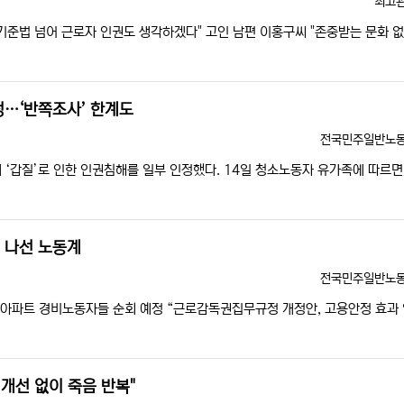
등록
최고
로기준법 넘어 근로자 인권도 생각하겠다" 고인 남편 이홍구씨 "존중받는 문화 없
…‘반쪽조사’ 한계도
등록자
전국민주일반노
‘갑질’로 인한 인권침해를 일부 인정했다. 14일 청소노동자 유가족에 따르면
 나선 노동계
등록자
전국민주일반노
울 아파트 경비노동자들 순회 예정 “근로감독권집무규정 개정안, 고용안정 효과 
개선 없이 죽음 반복"