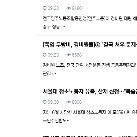
등록일
조회
09.23
9180
전국민주노동조합총연맹(민주노총)이 경비원 대량 해고
중구 정동 …
[폭염 무방비, 경비원들]④ "결국 처우 문
등록일
조회
09.23
6568
경비원 노조, 전국 단위 서명운동 진행 공동주택관리법 
관리 …
서울대 청소노동자 유족, 산재 신청…"목숨
등록일
조회
09.30
8808
지난 6월 사망한 서울대 청소노동자 이 모(59) 씨
국민주일반노…