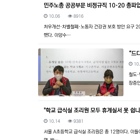
민주노총 공공부문 비정규직 10·20 총파
등록일
조회
10.06
8916
처우개선·차별철폐·노동자 건강권 보호 방안 요구 2
했다. 이양수…
“드
등
10
철도·
장증언
"학교 급식실 조리원 모두 휴게실서 못 쉽니
등록일
조회
10.14
9381
서울 A초등학교 급식실 조리원은 총 12명이다. 이들이