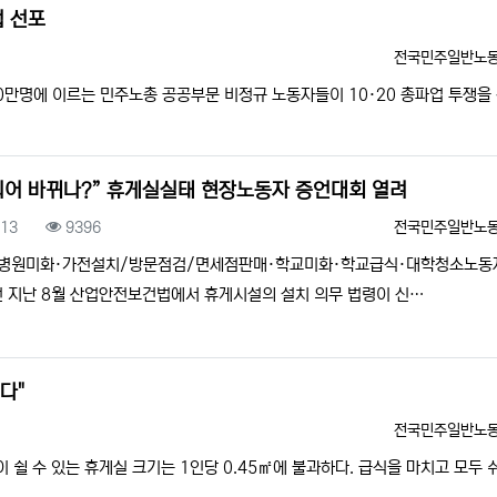
업 선포
등록자
전국민주일반노
0만명에 이르는 민주노총 공공부문 비정규 노동자들이 10·20 총파업 투쟁을
디어 바뀌나?” 휴게실실태 현장노동자 증언대회 열려
록일
조회
등록자
.13
9396
전국민주일반노
병원미화·가전설치/방문점검/면세점판매·학교미화·학교급식·대학청소노동
 지난 8월 산업안전보건법에서 휴게시설의 설치 의무 법령이 신…
다"
등록자
전국민주일반노
 쉴 수 있는 휴게실 크기는 1인당 0.45㎡에 불과하다. 급식을 마치고 모두 