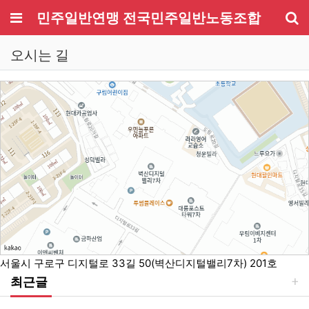
메뉴
민주일반연맹 전국민주일반노동조합
기
오시는 길
서울시 구로구 디지털로 33길 50(벽산디지털밸리7차) 201호
최근글