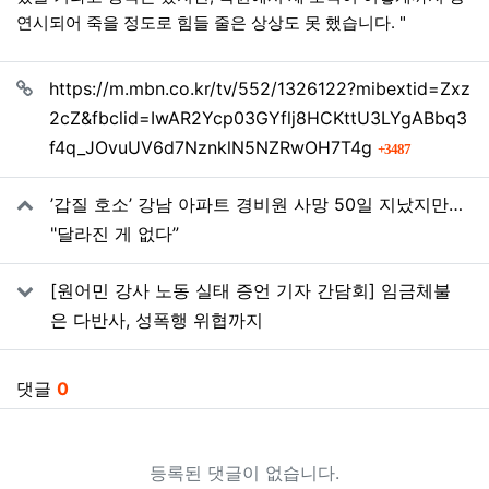
연시되어 죽을 정도로 힘들 줄은 상상도 못 했습니다. "
관련자료
https://m.mbn.co.kr/tv/552/1326122?mibextid=Zxz
2cZ&fbclid=IwAR2Ycp03GYflj8HCKttU3LYgABbq3
회 연결
f4q_JOvuUV6d7NznklN5NZRwOH7T4g
3487
’갑질 호소’ 강남 아파트 경비원 사망 50일 지났지만…
"달라진 게 없다”
[원어민 강사 노동 실태 증언 기자 간담회] 임금체불
은 다반사, 성폭행 위협까지
댓글
0
등록된 댓글이 없습니다.