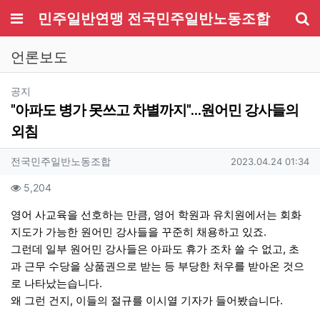
메뉴
민주일반연맹 전국민주일반노동조합
기
언론보도
분류
공지
"아파도 병가 못쓰고 차별까지"…원어민 강사들의
외침
작성자 정보
작성
작성일
전국민주일반노동조합
2023.04.24 01:34
컨텐츠 정보
조회
5,204
본문
영어 사교육을 선호하는 만큼, 영어 학원과 유치원에서는 회화
지도가 가능한 원어민 강사들을 꾸준히 채용하고 있죠.
그런데 일부 원어민 강사들은 아파도 휴가 조차 쓸 수 없고, 초
과 근무 수당을 상품권으로 받는 등 부당한 처우를 받아온 것으
로 나타났는습니다.
왜 그런 건지, 이들의 절규를 이시열 기자가 들어봤습니다.