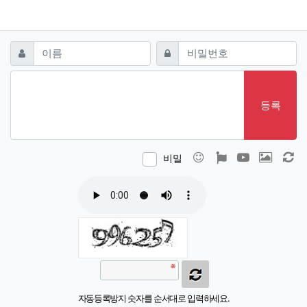
댓글쓰기
필수
필수
이름
비밀번호
등록
이모티콘
폰트어썸
동영상
이미지
새
비밀
자동등록방지 숫자를 순서대로 입력하세요.