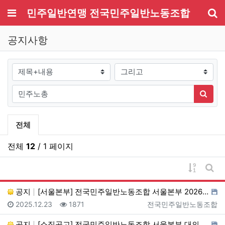
메뉴
민주일반연맹 전국민주일반노동조합
기
공지사항
검색대상
검색어
검색
공지사항 분류 목록
전체
전체
12
/ 1 페이지
게시물 
게시
공지
[서울본부] 전국민주일반노동조합 서울본부 2026년 지…
등록일
조회
등록자
2025.12.23
1871
전국민주일반노동조합
공지
[소집공고] 전국민주일반노동조합 서울본부 대의원대회 소…