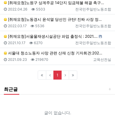
[취재요청]노원구 상계주공 14단지 임금체불 해결 촉구…
등록일
조회
등록자
2022.04.26
5503
전국민주일반노동조합
[취재요청]노동경시 윤석열 당선인 규탄! 진짜 사장 정…
등록일
조회
등록자
2022.03.17
5536
전국민주일반노동조합
[취재요청]서울물재생시설공단 파업 출정식 : 2021.…
등록일
조회
등록자
2021.10.17
6270
전국민주일반노동조합
서울대 청소노동자 사망 관련 산재 신청 기자회견:202…
등록일
조회
등록자
2021.09.23
219670
교육선전실
(current)
1
최근글
글이 없습니다.