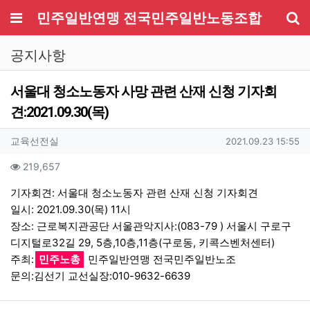
메뉴
민주일반연맹 전국민주일반노동조합
기
공지사항
서울대 청소노동자 사망 관련 산재 신청 기자회
견:2021.09.30(목)
작성자 정보
작성
작성일
교육선전실
2021.09.23 15:55
컨텐츠 정보
조회
219,657
본문
기자회견: 서울대 청소노동자 관련 산재 신청 기자회견
일시: 2021.09.30(목) 11시
장소: 근로복지관공단 서울관악지사:(083-79 ) 서울시 구로구
디지털로32길 29, 5층,10층,11층(구로동, 키콕스벤처센터)
주최:
민주노총
민주일반연맹 전국민주일반노조
문의:김선기 교선실장:010-9632-6639
관련자료