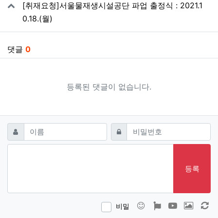
[취재요청]서울물재생시설공단 파업 출정식 : 2021.1
0.18.(월)
댓글
0
등록된 댓글이 없습니다.
댓글쓰기
필수
필수
이름
비밀번호
등록
이모티콘
폰트어썸
동영상
이미지
새
비밀