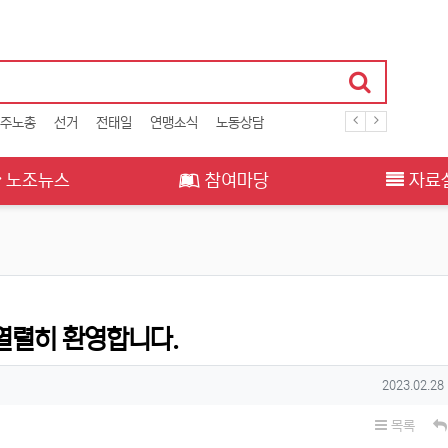
주노총
선거
전태일
연맹소식
노동상담
노조뉴스
참여마당
자료
열렬히 환영합니다.
작성일
2023.02.28
목록