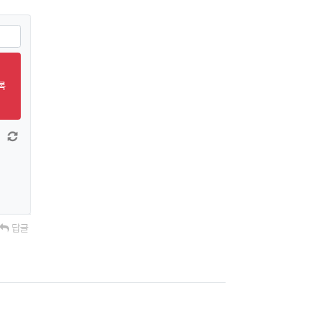
록
 늘이기
댓글창 줄이기
새 댓글 작성
답글