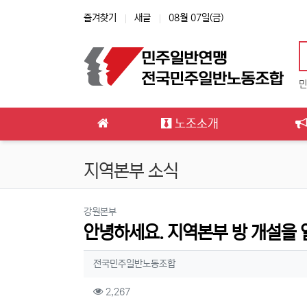
상단 네비
즐겨찾기
새글
08월 07일(금)
민
메인 메뉴
노조소개
지역본부 소식
분류
강원본부
안녕하세요. 지역본부 방 개설을 
작성자 정보
작성
전국민주일반노동조합
컨텐츠 정보
조회
2,267