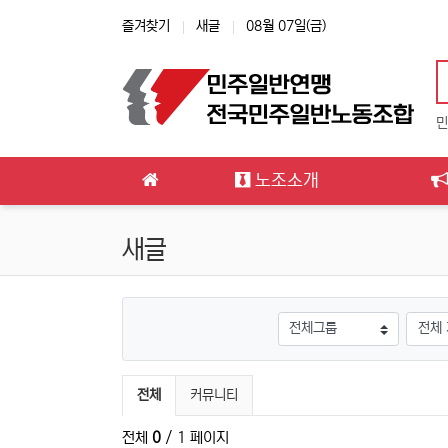
상단 네비
즐겨찾기
새글
08월 07일(금)
민
메인 메뉴
노조소개
새글
게시판그룹
검색대
전체게시물 그룹 목록
전체
커뮤니티
전체
0
/ 1 페이지