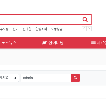
주노총
선거
전태일
연맹소식
노동상담
노조뉴스
참여마당
자료
필수
상
검색어
검색하기