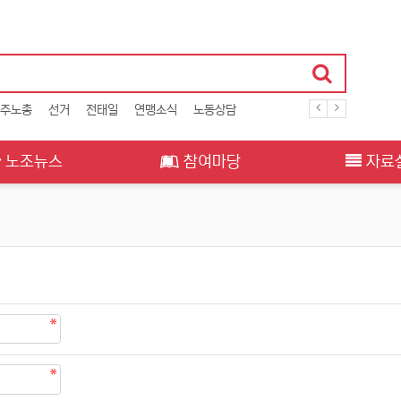
주노총
선거
전태일
연맹소식
노동상담
노조뉴스
참여마당
자료