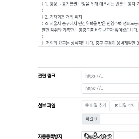
관련 링크
첨부 파일
파일 추가
파일 삭제
파일 0
자동등록방지
듣기
새로고침