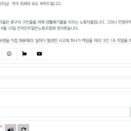
이모티콘
폰트어썸
동영상