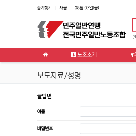
상단 네비
즐겨찾기
새글
08월 07일(금)
민
메인 메뉴
노조소개
보도자료/성명
보도자료/성명 글답변
글답변
필수
이름
필수
비밀번호