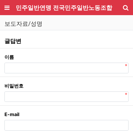
메뉴
민주일반연맹 전국민주일반노동조합
기
보도자료/성명
보도자료/성명 글답변
글답변
필수
이름
필수
비밀번호
E-mail