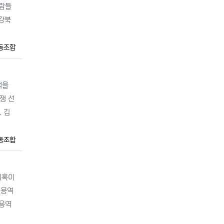
사람들
 강북
동조합
책을
쟁 선
 김
동조합
의혹이
비용역
비용역