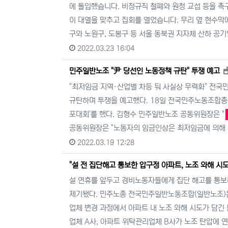
에 돌입했습니다. 비정규직 철폐와 원청 교섭 등을 촉
이 대열을 맞추고 집회를 열었습니다. 무리 옆 현수막
구와 노원구, 도봉구 등 서울 동북권 지자체 산하 공
2022.03.23 16:04
민주일반노조 "尹 당선인 노동정책 규탄" 투쟁 예고
"최저임금 지역·산업별 차등 둬 사실상 무력화" 전
규탄하며 투쟁을 예고했다. 18일 전국민주노동조합총
포대회'를 했다. 김형수 민주일반노조 공동위원장은 "
공동위원장은 "노동자의 임금인상은 최저임금에 의해 
2022.03.19 12:28
"설 전 집단해고 통보한 압구정 아파트, 노조 와해 시도
설 연휴를 앞두고 경비노동자들에게 집단 해고를 통보해
제기됐다. 민주노총 전국민주일반노동조합(일반노조)은
업체 변경 과정에서 아파트 내 노조 와해 시도가 담긴
업체 A사, 아파트 위탁관리업체 B사가 노조 탄압에 