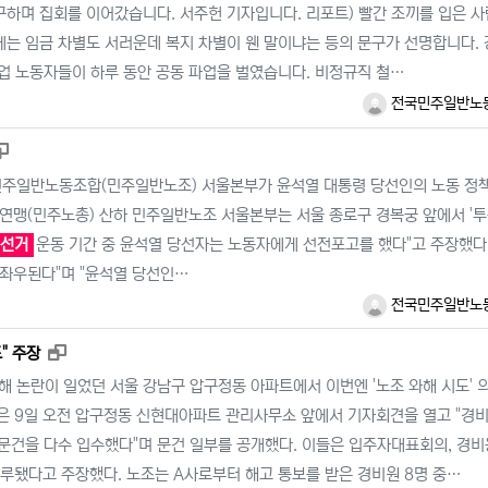
구하며 집회를 이어갔습니다. 서주헌 기자입니다. 리포트) 빨간 조끼를 입은 
에는 임금 차별도 서러운데 복지 차별이 웬 말이냐는 등의 문구가 선명합니다.
기업 노동자들이 하루 동안 공동 파업을 벌였습니다. 비정규직 철…
전국민주일반노
새창으로 보기
국민주일반노동조합(민주일반노조) 서울본부가 윤석열 대통령 당선인의 노동 정
연맹(민주노총) 산하 민주일반노조 서울본부는 서울 종로구 경복궁 앞에서 '투
선거
운동 기간 중 윤석열 당선자는 노동자에게 선전포고를 했다"고 주장했다.
좌우된다"며 "윤석열 당선인…
전국민주일반노
새창으로 보기
" 주장
 논란이 일었던 서울 강남구 압구정동 아파트에서 이번엔 '노조 와해 시도' 
 9일 오전 압구정동 신현대아파트 관리사무소 앞에서 기자회견을 열고 "경
 문건을 다수 입수했다"며 문건 일부를 공개했다. 이들은 입주자대표회의, 경
연루됐다고 주장했다. 노조는 A사로부터 해고 통보를 받은 경비원 8명 중…