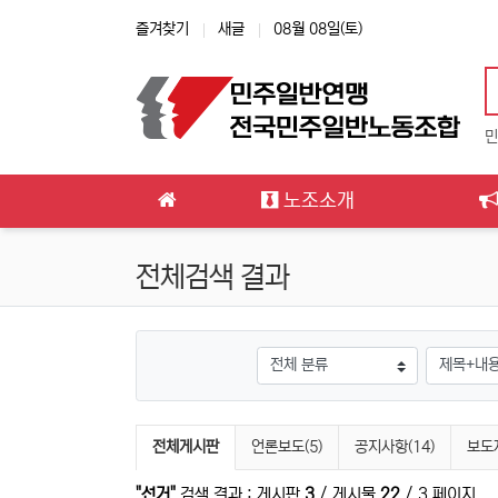
상단 네비
즐겨찾기
새글
08월 08일(토)
민
메인 메뉴
노조소개
전체검색 결과
그룹
검색조건
검색 게시판 목록
전체게시판
언론보도(5)
공지사항(14)
보도
"선거"
검색 결과 : 게시판
3
/ 게시물
22
/ 3 페이지