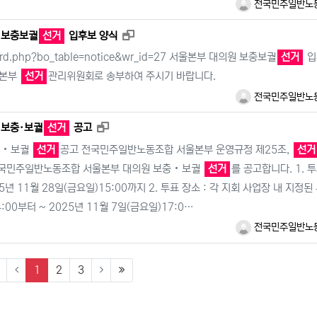
전국민주일반노
새창으로 보기
 보충보궐
선거
입후보 양식
board.php?bo_table=notice&wr_id=27 서울본부 대의원 보충보궐
선거
입
 본부
선거
관리위원회로 송부하여 주시기 바랍니다.
전국민주일반노
새창으로 보기
 보충·보궐
선거
공고
충‧보궐
선거
공고 전국민주일반노동조합 서울본부 운영규정 제25조,
선거
년 전국민주일반노동조합 서울본부 대의원 보충‧보궐
선거
를 공고합니다. 1. 
025년 11월 28일(금요일)15:00까지 2. 투표 장소 : 각 지회 사업장 내 지정된
4:00부터 ~ 2025년 11월 7일(금요일)17:0…
전국민주일반노
(current)
1
2
3