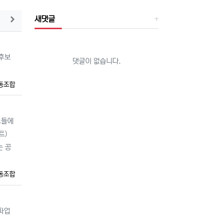
새댓글
게시판에서 더보기
후보
댓글이 없습니다.
동조합
후보들에
트)
는 공
동조합
 파업