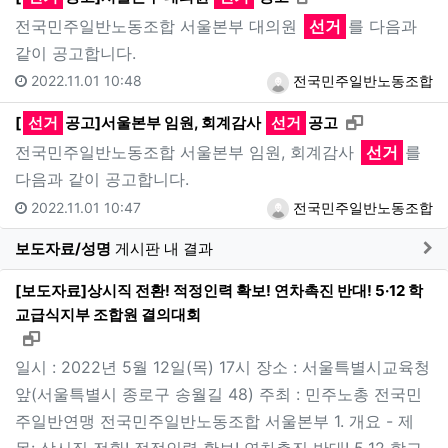
전국민주일반노동조합 서울본부 대의원
선거
를 다음과
같이 공고합니다.
2022.11.01 10:48
전국민주일반노동조합
새창으로 보
[
선거
공고]서울본부 임원, 회계감사
선거
공고
전국민주일반노동조합 서울본부 임원, 회계감사
선거
를
다음과 같이 공고합니다.
2022.11.01 10:47
전국민주일반노동조합
게
보도자료/성명
게시판 내 결과
[보도자료]상시직 전환! 적정인력 확보! 연차촉진 반대! 5·12 학
교급식지부 조합원 결의대회
새창으로 보기
일시 : 2022년 5월 12일(목) 17시 장소 : 서울특별시교육청
앞(서울특별시 종로구 송월길 48) 주최 : 민주노총 전국민
주일반연맹 전국민주일반노동조합 서울본부 1. 개요 - 제