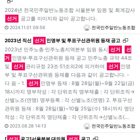
새창으로 보기
2024년 전국민주일반노동조합 서울본부 임원 및 회계감사
선거
공고를 이미지와 같이 공고합니다.
2024.11.01 09:56
전국민주일반노동조합
새창
2023년 직선
선거
인명부 및 투표구선관위원 등재 공고
2023년 민주노총‧민주노총지역본부 임원 동시
선거
선
거
인명부‧투표구선관위원 등재 공고 민주노총 규약 44조
및
선거
관리규정 23조‧51조의2에 의거하여
선거
인명
부 및 투표구선관위원 등재를 다음과 같이 공고합니다. -
다 음 - 1.
선거
인명부 등재 : 8월 28일(월)~9월 22일(금)
18시까지 명부작성 : 각 단위조직 명부제출 : 각 단위조직→
산별노조(연맹) 명부등록 : 각 산별노조(연맹) 2. 투표구선
관위원 등재 : 8월 28일(월)~10월 25일(수) 18시까지 명단
작성 : 각 단위조직 명단제출 : 각 단위조직→산별노조(…
2023.08.28 14:13
전국민주일반노동조합
새창으로 보기
[
선거
공고]서울본부 대의원
선거
공고