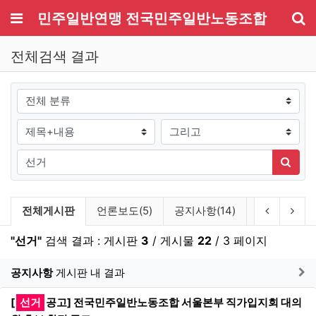
메뉴
민주일반연맹 전국민주일반노동조합
기
전체검색 결과
그룹
검색조건
검색방법
검색어
검색
검색 게시판 목록
이전 게시
다음
전체게시판
언론보도(5)
공지사항(14)
보도자료/성명
"선거"
검색 결과 : 게시판
3
/ 게시물
22
/ 3 페이지
게
공지사항
게시판 내 결과
[
선거
공고] 전국민주일반노동조합 서울본부 직가입지회 대의